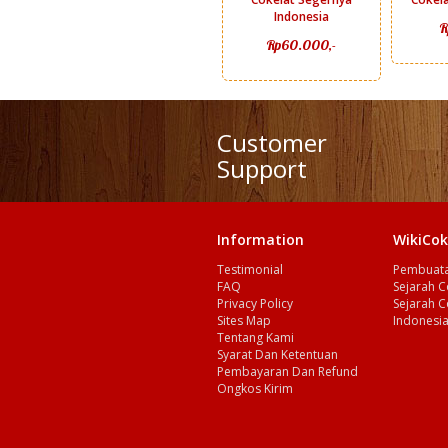
Indonesia
R
Rp60.000,-
Customer
Support
Information
WikiCok
Testimonial
Pembuata
FAQ
Sejarah C
Privacy Policy
Sejarah C
Sites Map
Indonesi
Tentang Kami
Syarat Dan Ketentuan
Pembayaran Dan Refund
Ongkos Kirim