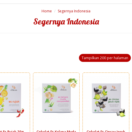
Home
Segernya Indonesia
Segernya Indonesia
Tampilkan 200 per halaman
t Es Rujak 30g
Cokelat Es Kelapa Muda
Cokelat Es Cincau Jeruk