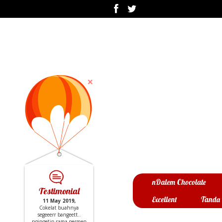
×
nDalem Chocolate
Testimonial
Excellent
Tanda 
11 May 2019,
Cokelat buahnya
segeeerr bangeett..