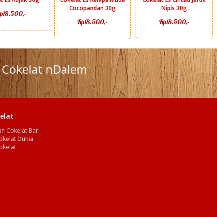
Cocopandan 30g
Nipis 30g
p18.500,-
Rp18.500,-
Rp18.500,-
Cokelat nDalem
elat
n Cokelat Bar
okelat Dunia
okelat
a