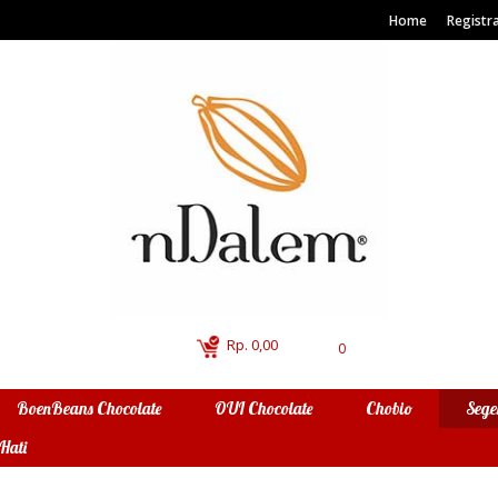
Home
Registra
Rp. 0,00
0
BoenBeans Chocolate
OUI Chocolate
Chobio
Sege
Hati