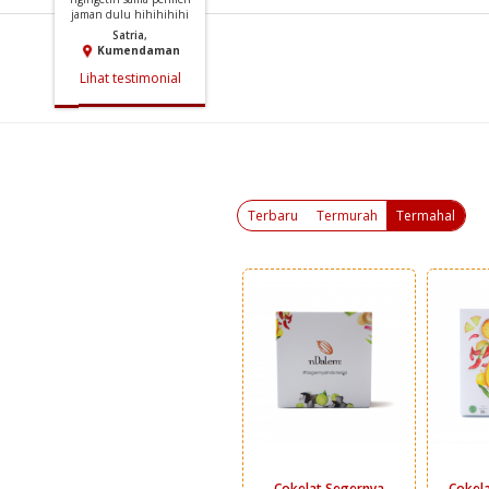
ngingetin sama permen
jaman dulu hihihihihi
Satria
,
Kumendaman
Lihat testimonial
Terbaru
Termurah
Termahal
Cokelat Segernya
Cokela